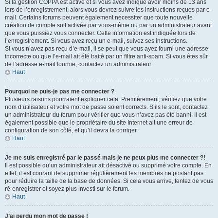
Si la gestion COPPA est active et si vous avez indiqué avoir moins de 13 ans
lors de l’enregistrement, alors vous devrez suivre les instructions reçues par e-
mail. Certains forums peuvent également nécessiter que toute nouvelle
création de compte soit activée par vous-même ou par un administrateur avant
que vous puissiez vous connecter. Cette information est indiquée lors de
l’enregistrement. Si vous avez reçu un e-mail, suivez ses instructions.
Si vous n’avez pas reçu d’e-mail, il se peut que vous ayez fourni une adresse
incorrecte ou que l’e-mail ait été traité par un filtre anti-spam. Si vous êtes sûr
de l’adresse e-mail fournie, contactez un administrateur.
Haut
Pourquoi ne puis-je pas me connecter ?
Plusieurs raisons pourraient expliquer cela. Premièrement, vérifiez que votre
nom d’utilisateur et votre mot de passe soient corrects. S’ils le sont, contactez
un administrateur du forum pour vérifier que vous n’avez pas été banni. Il est
également possible que le propriétaire du site Internet ait une erreur de
configuration de son côté, et qu’il devra la corriger.
Haut
Je me suis enregistré par le passé mais je ne peux plus me connecter ?!
Il est possible qu’un administrateur ait désactivé ou supprimé votre compte. En
effet, il est courant de supprimer régulièrement les membres ne postant pas
pour réduire la taille de la base de données. Si cela vous arrive, tentez de vous
ré-enregistrer et soyez plus investi sur le forum.
Haut
J’ai perdu mon mot de passe !