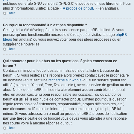
publique générale GNU version 2 (GPL-2.0) et peut être diffusé librement. Pour
plus d’informations, visitez la page «
À propos de phpBB
» (en anglais).
Haut
Pourquoi la fonctionnalité X n’est pas disponible ?
Ce logiciel a été développé et mis sous licence par phpBB Limited. Si vous
pensez qu’une fonctionnalité nécessite d’être ajoutée, visitez la page
phpBB
Ideas
(en anglais) où vous pouvez voter pour des idées proposées ou en
suggérer de nouvelles.
Haut
Qui contacter pour les abus ou les questions légales concernant ce
forum ?
Contactez n’importe lequel des administrateurs de la liste « L’équipe du
forum ». Si vous restez sans réponse alors prenez contact avec le propriétaire
du domaine (en faisant une
recherche sur whois
) ou si un service gratuit est
utilisé (exemple : Yahoo!, Free, f2s.com, etc.), avec le service de gestion ou des
abus. Notez que phpBB Limited
n’a absolument aucun contrôle
et ne peut
être, en aucun cas, tenu pour responsable sur
comment
,
où
ou
par qui
ce
forum est utilisé. Il est inutile de contacter phpBB Limited pour toute question
légale (cessions et désistements, responsabilité, propos diffamatoires, etc.)
non directement liée
au site Internet phpbb.com ou au logiciel phpBB lui-
même. Si vous adressez un e-mail au groupe phpBB à propos de l’utilisation
par une tierce partie
de ce logiciel vous devez vous attendre à une réponse
très courte voire à aucune réponse du tout.
Haut