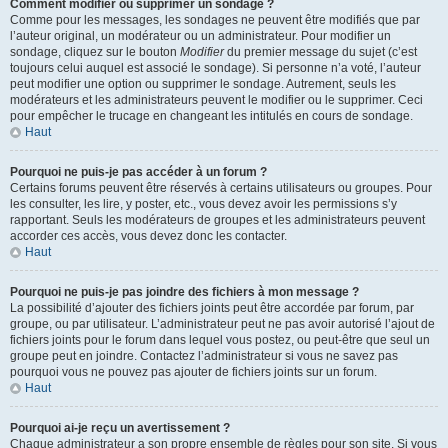
Comment modifier ou supprimer un sondage ?
Comme pour les messages, les sondages ne peuvent être modifiés que par
l’auteur original, un modérateur ou un administrateur. Pour modifier un
sondage, cliquez sur le bouton
Modifier
du premier message du sujet (c’est
toujours celui auquel est associé le sondage). Si personne n’a voté, l’auteur
peut modifier une option ou supprimer le sondage. Autrement, seuls les
modérateurs et les administrateurs peuvent le modifier ou le supprimer. Ceci
pour empêcher le trucage en changeant les intitulés en cours de sondage.
Haut
Pourquoi ne puis-je pas accéder à un forum ?
Certains forums peuvent être réservés à certains utilisateurs ou groupes. Pour
les consulter, les lire, y poster, etc., vous devez avoir les permissions s’y
rapportant. Seuls les modérateurs de groupes et les administrateurs peuvent
accorder ces accès, vous devez donc les contacter.
Haut
Pourquoi ne puis-je pas joindre des fichiers à mon message ?
La possibilité d’ajouter des fichiers joints peut être accordée par forum, par
groupe, ou par utilisateur. L’administrateur peut ne pas avoir autorisé l’ajout de
fichiers joints pour le forum dans lequel vous postez, ou peut-être que seul un
groupe peut en joindre. Contactez l’administrateur si vous ne savez pas
pourquoi vous ne pouvez pas ajouter de fichiers joints sur un forum.
Haut
Pourquoi ai-je reçu un avertissement ?
Chaque administrateur a son propre ensemble de règles pour son site. Si vous