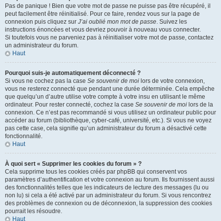
Pas de panique ! Bien que votre mot de passe ne puisse pas être récupéré, il
peut facilement être réinitialisé. Pour ce faire, rendez vous sur la page de
connexion puis cliquez sur
J’ai oublié mon mot de passe
. Suivez les
instructions énoncées et vous devriez pouvoir à nouveau vous connecter.
Si toutefois vous ne parveniez pas à réinitialiser votre mot de passe, contactez
un administrateur du forum.
Haut
Pourquoi suis-je automatiquement déconnecté ?
Si vous ne cochez pas la case
Se souvenir de moi
lors de votre connexion,
vous ne resterez connecté que pendant une durée déterminée. Cela empêche
que quelqu’un d’autre utilise votre compte à votre insu en utilisant le même
ordinateur. Pour rester connecté, cochez la case
Se souvenir de moi
lors de la
connexion. Ce n’est pas recommandé si vous utilisez un ordinateur public pour
accéder au forum (bibliothèque, cyber-café, université, etc.). Si vous ne voyez
pas cette case, cela signifie qu’un administrateur du forum a désactivé cette
fonctionnalité.
Haut
À quoi sert « Supprimer les cookies du forum » ?
Cela supprime tous les cookies créés par phpBB qui conservent vos
paramètres d’authentification et votre connexion au forum. Ils fournissent aussi
des fonctionnalités telles que les indicateurs de lecture des messages (lu ou
non lu) si cela a été activé par un administrateur du forum. Si vous rencontrez
des problèmes de connexion ou de déconnexion, la suppression des cookies
pourrait les résoudre.
Haut