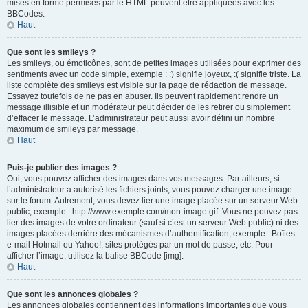
mises en forme permises par le HTML peuvent être appliquées avec les
BBCodes.
Haut
Que sont les smileys ?
Les smileys, ou émoticônes, sont de petites images utilisées pour exprimer des
sentiments avec un code simple, exemple : :) signifie joyeux, :( signifie triste. La
liste complète des smileys est visible sur la page de rédaction de message.
Essayez toutefois de ne pas en abuser. Ils peuvent rapidement rendre un
message illisible et un modérateur peut décider de les retirer ou simplement
d’effacer le message. L’administrateur peut aussi avoir défini un nombre
maximum de smileys par message.
Haut
Puis-je publier des images ?
Oui, vous pouvez afficher des images dans vos messages. Par ailleurs, si
l’administrateur a autorisé les fichiers joints, vous pouvez charger une image
sur le forum. Autrement, vous devez lier une image placée sur un serveur Web
public, exemple : http://www.exemple.com/mon-image.gif. Vous ne pouvez pas
lier des images de votre ordinateur (sauf si c’est un serveur Web public) ni des
images placées derrière des mécanismes d’authentification, exemple : Boîtes
e-mail Hotmail ou Yahoo!, sites protégés par un mot de passe, etc. Pour
afficher l’image, utilisez la balise BBCode [img].
Haut
Que sont les annonces globales ?
Les annonces globales contiennent des informations importantes que vous