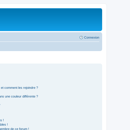
Connexion
s et comment les rejoindre ?
s une couleur différente ?
?
s !
bles !
 membre de ce forum !