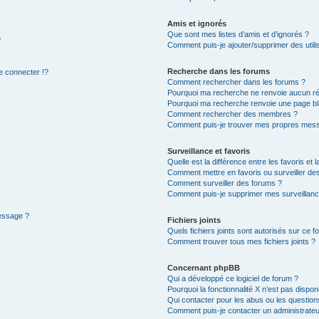
Amis et ignorés
Que sont mes listes d’amis et d’ignorés ?
?
Comment puis-je ajouter/supprimer des utilis
Recherche dans les forums
 connecter !?
Comment rechercher dans les forums ?
Pourquoi ma recherche ne renvoie aucun ré
Pourquoi ma recherche renvoie une page bl
Comment rechercher des membres ?
Comment puis-je trouver mes propres mess
Surveillance et favoris
Quelle est la différence entre les favoris et l
Comment mettre en favoris ou surveiller des
Comment surveiller des forums ?
Comment puis-je supprimer mes surveillanc
message ?
Fichiers joints
Quels fichiers joints sont autorisés sur ce f
Comment trouver tous mes fichiers joints ?
Concernant phpBB
Qui a développé ce logiciel de forum ?
Pourquoi la fonctionnalité X n’est pas dispon
Qui contacter pour les abus ou les questio
Comment puis-je contacter un administrateu