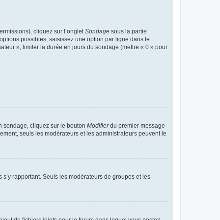
ermissions), cliquez sur l’onglet
Sondage
sous la partie
ptions possibles, saisissez une option par ligne dans le
ateur », limiter la durée en jours du sondage (mettre « 0 » pour
n sondage, cliquez sur le bouton
Modifier
du premier message
trement, seuls les modérateurs et les administrateurs peuvent le
ons s’y rapportant. Seuls les modérateurs de groupes et les
’ajout de fichiers joints pour le forum dans lequel vous postez,