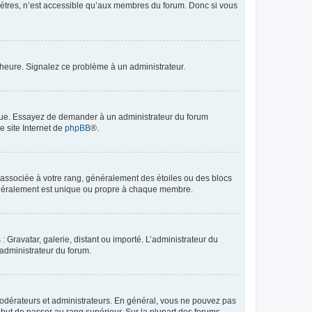
mètres, n’est accessible qu’aux membres du forum. Donc si vous
 l’heure. Signalez ce problème à un administrateur.
angue. Essayez de demander à un administrateur du forum
e site Internet de
phpBB
®.
e associée à votre rang, généralement des étoiles ou des blocs
généralement est unique ou propre à chaque membre.
: Gravatar, galerie, distant ou importé. L’administrateur du
 administrateur du forum.
modérateurs et administrateurs. En général, vous ne pouvez pas
l but de passer au rang supérieur. Sur la plupart des forums,