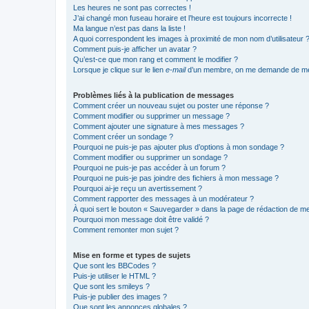
Les heures ne sont pas correctes !
J’ai changé mon fuseau horaire et l’heure est toujours incorrecte !
Ma langue n’est pas dans la liste !
A quoi correspondent les images à proximité de mon nom d’utilisateur 
Comment puis-je afficher un avatar ?
Qu’est-ce que mon rang et comment le modifier ?
Lorsque je clique sur le lien
e-mail
d’un membre, on me demande de me
Problèmes liés à la publication de messages
Comment créer un nouveau sujet ou poster une réponse ?
Comment modifier ou supprimer un message ?
Comment ajouter une signature à mes messages ?
Comment créer un sondage ?
Pourquoi ne puis-je pas ajouter plus d’options à mon sondage ?
Comment modifier ou supprimer un sondage ?
Pourquoi ne puis-je pas accéder à un forum ?
Pourquoi ne puis-je pas joindre des fichiers à mon message ?
Pourquoi ai-je reçu un avertissement ?
Comment rapporter des messages à un modérateur ?
À quoi sert le bouton « Sauvegarder » dans la page de rédaction de 
Pourquoi mon message doit être validé ?
Comment remonter mon sujet ?
Mise en forme et types de sujets
Que sont les BBCodes ?
Puis-je utiliser le HTML ?
Que sont les smileys ?
Puis-je publier des images ?
Que sont les annonces globales ?