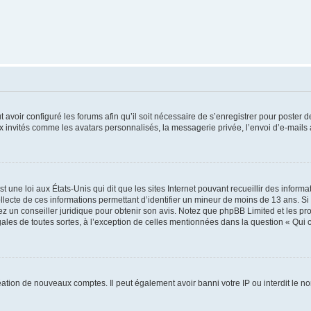
t avoir configuré les forums afin qu’il soit nécessaire de s’enregistrer pour poster
x invités comme les avatars personnalisés, la messagerie privée, l’envoi d’e-mails
t une loi aux États-Unis qui dit que les sites Internet pouvant recueillir des infor
ollecte de ces informations permettant d’identifier un mineur de moins de 13 ans. S
tez un conseiller juridique pour obtenir son avis. Notez que phpBB Limited et les pr
gales de toutes sortes, à l’exception de celles mentionnées dans la question « Qui
réation de nouveaux comptes. Il peut également avoir banni votre IP ou interdit le no