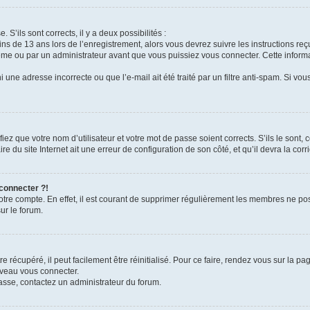
 S’ils sont corrects, il y a deux possibilités :
ins de 13 ans lors de l’enregistrement, alors vous devrez suivre les instructions r
me ou par un administrateur avant que vous puissiez vous connecter. Cette informat
 une adresse incorrecte ou que l’e-mail ait été traité par un filtre anti-spam. Si vou
iez que votre nom d’utilisateur et votre mot de passe soient corrects. S’ils le sont,
e du site Internet ait une erreur de configuration de son côté, et qu’il devra la corri
 connecter ?!
votre compte. En effet, il est courant de supprimer régulièrement les membres ne pos
ur le forum.
 récupéré, il peut facilement être réinitialisé. Pour ce faire, rendez vous sur la p
uveau vous connecter.
passe, contactez un administrateur du forum.