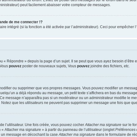
ministrateur) peut facilement abaisser votre compteur de messages.
nde de me connecter !?
 intégré (si la fonction a été activée par l’administrateur). Ceci pour empêcher l’uti
 « Répondre » depuis la page d’un sujet. Il se peut que vous ayez besoin d’être e
: Vous
pouvez
poster de nouveaux sujets, Vous
pouvez
joindre des fichiers, etc.
modifier ou supprimer que vos propres messages. Vous pouvez modifier un message
lqu’un a déjà répondu au message, un petit texte s’affichera en bas du message ind
n. Ce message n’apparaîtra pas si un modérateur ou un administrateur modifie le mes
ive. Notez que les utilisateurs ne peuvent pas supprimer un message une fois que qu
e l’utilisateur. Une fois créée, vous pouvez cocher
Attacher ma signature
sur le fo
 « Attacher ma signature » à partir du panneau de l’utilisateur (onglet
Préférences 
 à un message en décochant la case
Attacher ma signature
dans le formulaire de ré