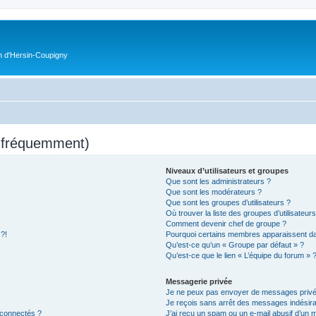
on d'Hersin-Coupigny
s fréquemment)
Niveaux d’utilisateurs et groupes
Que sont les administrateurs ?
Que sont les modérateurs ?
Que sont les groupes d’utilisateurs ?
Où trouver la liste des groupes d’utilisateur
Comment devenir chef de groupe ?
 ?!
Pourquoi certains membres apparaissent dan
Qu’est-ce qu’un « Groupe par défaut » ?
Qu’est-ce que le lien « L’équipe du forum » 
Messagerie privée
Je ne peux pas envoyer de messages privé
Je reçois sans arrêt des messages indésira
 connectés ?
J’ai reçu un spam ou un e-mail abusif d’un