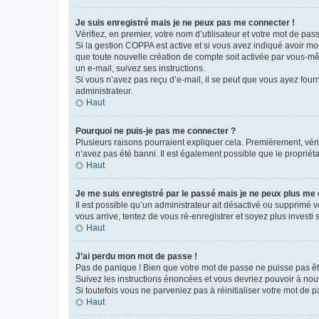
Je suis enregistré mais je ne peux pas me connecter !
Vérifiez, en premier, votre nom d’utilisateur et votre mot de passe.
Si la gestion COPPA est active et si vous avez indiqué avoir mo
que toute nouvelle création de compte soit activée par vous-mê
un e-mail, suivez ses instructions.
Si vous n’avez pas reçu d’e-mail, il se peut que vous ayez fourni
administrateur.
Haut
Pourquoi ne puis-je pas me connecter ?
Plusieurs raisons pourraient expliquer cela. Premièrement, vérif
n’avez pas été banni. Il est également possible que le propriétair
Haut
Je me suis enregistré par le passé mais je ne peux plus me
Il est possible qu’un administrateur ait désactivé ou supprimé 
vous arrive, tentez de vous ré-enregistrer et soyez plus investi s
Haut
J’ai perdu mon mot de passe !
Pas de panique ! Bien que votre mot de passe ne puisse pas être
Suivez les instructions énoncées et vous devriez pouvoir à no
Si toutefois vous ne parveniez pas à réinitialiser votre mot de 
Haut