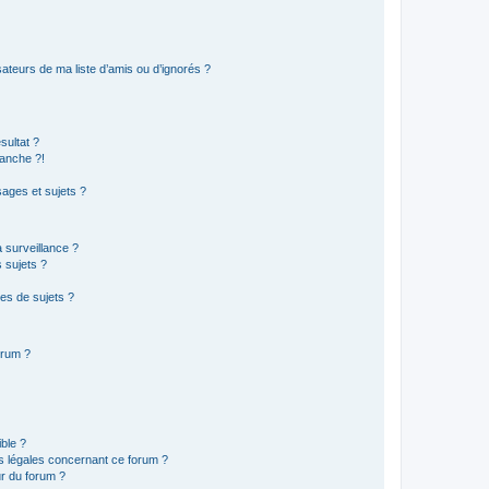
ateurs de ma liste d’amis ou d’ignorés ?
sultat ?
anche ?!
ages et sujets ?
a surveillance ?
 sujets ?
es de sujets ?
orum ?
ible ?
ns légales concernant ce forum ?
r du forum ?