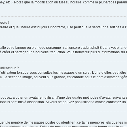
ney, etc.). Notez que la modification du fuseau horaire, comme la plupart des para
ecte !
aire et que l’heure est toujours incorrecte, il se peut que le serveur ne soit pas à
installé votre langue ou bien que personne n’ait encore traduit phpBB dans votre l
s à créer et partager une nouvelle traduction. Vous trouverez plus d’informations sur l
tilisateur ?
utilisateur lorsque vous consultez les messages d’un sujet. L’une d’elles peut êtr
rum. La seconde image, souvent plus grande, est connue sous le nom d’avatar et 
s pouvez ajouter un avatar en utilisant l’une des quatre méthodes d’avatar suivantes 
ont ils sont mis à disposition. Si vous ne pouvez pas utiliser d’avatar, contactez un
iquent le nombre de messages postés ou identifient certains membres tels que les 
ar l’administrateur du forum. Évitez de poster des messages sur le forum dans le seu