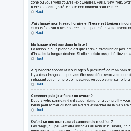
zone où vous vous trouvez (ex : Londres, Paris, New York, Syd
n’êtes pas enregistré, c’est le bon moment pour le faire.
Haut
J’ai changé mon fuseau horaire et l’heure est toujours incorr
Si vous êtes sûr d’avoir correctement paramétré votre fuseau hor
Haut
Ma langue n’est pas dans la liste !
La raison la plus probable est que l’administrateur n’ait pas 
d’installer la langue désirée. Si elle n’existe pas, n’hésitez pa
Haut
A quoi correspondent les images à proximité de mon nom d’u
Il y a deux images qui peuvent être associées avec votre nom d’
indiquant votre nombre de messages ou votre statut sur le fo
Haut
Comment puis-je afficher un avatar ?
Depuis votre panneau d’utilisateur, dans l’onglet « profil » vou
forum peut activer ou non les avatars et décider de la manière d
Haut
Qu’est-ce que mon rang et comment le modifier ?
Les rangs, qui peuvent être associés au nom d’utilisateur, ind
directement modifier l’intitulé d’un rang car il est paramétré p