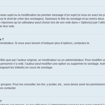
ouveau sujet ou la modification du premier message d’un sujet (si vous en avez les p
 le droit de créer des sondages). Saisissez le titre du sondage et au moins deux o
onses qu’un utilisateur peut choisir lors de son vote dans « Option(s) par l’utilis
er leur vote.
e ?
istrateur. Si vous avez besoin d’indiquer plus d’options, contactez-le.
s que par l’auteur original, un modérateur ou un administrateur. Pour modifier u
Si personne n’a voté, l’auteur peut modifier une option ou supprimer le sondage. Au
ngeant les intitulés en cours de sondage.
 groupes. Pour les consulter, les lire, y poster, etc., vous devez avoir les permissi
es contacter.
 ?
r forum, par groupe, ou par utilisateur. L’administrateur peut ne pas avoir autorisé l