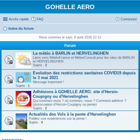
GOHELLE AERO
Accès rapide
FAQ
Connexion
Index du forum
Nous sommes le sam. 8 août 2026 22:12
Forum
La météo à BARLIN et HERVELINGHEN
Liens vers MétéoFrance et MéteoConsult pour les sites de BARLIN
et HERVELINGHEN
Sujets :
2
Evolution des restrictions sanitaires COVID19 depuis
le 3 mai 2021
Message important !
Sujets :
1
Adhésions à GOHELLE AERO. site d'Hersin-
Coupigny ou d'Hervelinghen
Qui sommes-nous ? où sommes -nous ? Comment adhérer ?
(assocoation d'Hersin-Coupigny ou pente)
Sujets :
2
Actualités des Vols à la pente d'Hervelinghen
Publiez vos expériences sur la pente !
Sujets :
4