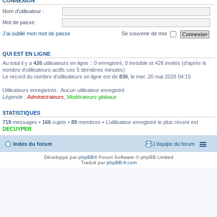
CONNEXION
Nom d’utilisateur :
Mot de passe :
J’ai oublié mon mot de passe
Se souvenir de moi
QUI EST EN LIGNE
Au total il y a
426
utilisateurs en ligne :: 0 enregistré, 0 invisible et 426 invités (d’après le
nombre d’utilisateurs actifs ces 5 dernières minutes)
Le record du nombre d’utilisateurs en ligne est de
836
, le mer. 20 mai 2026 04:15
Utilisateurs enregistrés : Aucun utilisateur enregistré
Légende :
Administrateurs
,
Modérateurs globaux
STATISTIQUES
719
messages •
166
sujets •
89
membres • L’utilisateur enregistré le plus récent est
DECUYPER
.
Index du forum
L’équipe du forum
Développé par
phpBB
® Forum Software © phpBB Limited
Traduit par
phpBB-fr.com