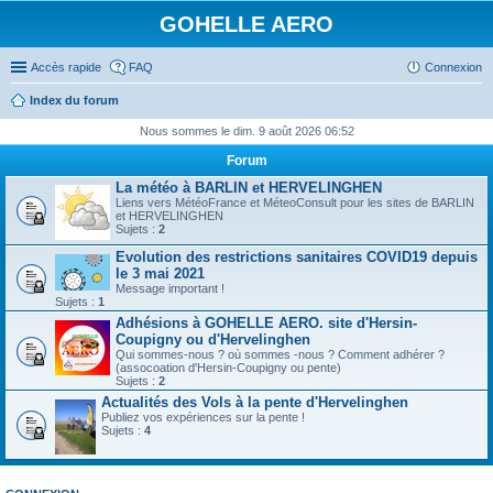
GOHELLE AERO
Accès rapide
FAQ
Connexion
Index du forum
Nous sommes le dim. 9 août 2026 06:52
Forum
La météo à BARLIN et HERVELINGHEN
Liens vers MétéoFrance et MéteoConsult pour les sites de BARLIN
et HERVELINGHEN
Sujets :
2
Evolution des restrictions sanitaires COVID19 depuis
le 3 mai 2021
Message important !
Sujets :
1
Adhésions à GOHELLE AERO. site d'Hersin-
Coupigny ou d'Hervelinghen
Qui sommes-nous ? où sommes -nous ? Comment adhérer ?
(assocoation d'Hersin-Coupigny ou pente)
Sujets :
2
Actualités des Vols à la pente d'Hervelinghen
Publiez vos expériences sur la pente !
Sujets :
4