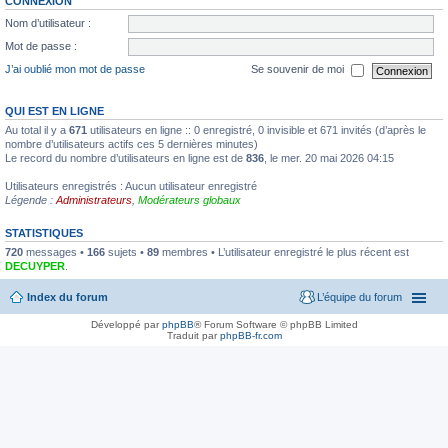
CONNEXION
Nom d’utilisateur :
Mot de passe :
J’ai oublié mon mot de passe
Se souvenir de moi
QUI EST EN LIGNE
Au total il y a
671
utilisateurs en ligne :: 0 enregistré, 0 invisible et 671 invités (d’après le
nombre d’utilisateurs actifs ces 5 dernières minutes)
Le record du nombre d’utilisateurs en ligne est de
836
, le mer. 20 mai 2026 04:15
Utilisateurs enregistrés : Aucun utilisateur enregistré
Légende :
Administrateurs
,
Modérateurs globaux
STATISTIQUES
720
messages •
166
sujets •
89
membres • L’utilisateur enregistré le plus récent est
DECUYPER
.
Index du forum
L’équipe du forum
Développé par
phpBB
® Forum Software © phpBB Limited
Traduit par
phpBB-fr.com