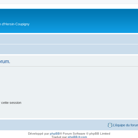
on d'Hersin-Coupigny
orum.
 cette session
L’équipe du foru
Développé par
phpBB
® Forum Software © phpBB Limited
Traduit par
phpBB-fr.com