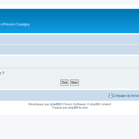
on d'Hersin-Coupigny
m ?
L’équipe du foru
Développé par
phpBB
® Forum Software © phpBB Limited
Traduit par
phpBB-fr.com