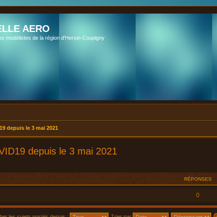
LLE AERO
es modélistes de la région d'Hersin-Coupigny
19 depuis le 3 mai 2021
OVID19 depuis le 3 mai 2021
RÉPONSES
0
cher les sujets postés depuis :
Trier par