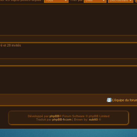
é et 28 invités
L’équipe du foru
Développé par
phpBB
® Forum Software © phpBB Limited
Traduit par
phpBB-fr.com
| Brown by:
sub60
©