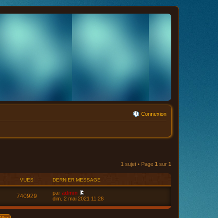
Connexion
1 sujet • Page
1
sur
1
VUES
DERNIER MESSAGE
par
admin
740929
V
dim. 2 mai 2021 11:28
o
i
r