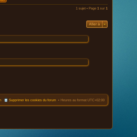
l
e
1 sujet • Page
1
sur
1
d
e
r
n
Aller à
i
e
r
m
e
s
s
a
g
e
m
Supprimer les cookies du forum
Heures au format
UTC+02:00