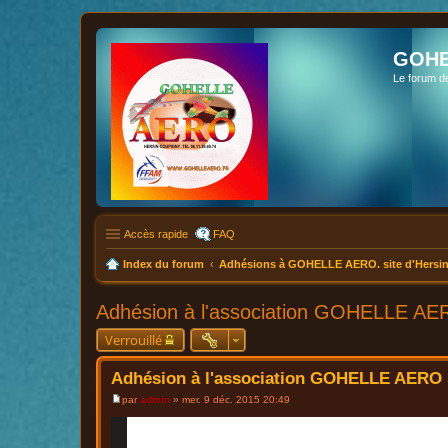
GOHE
Le forum d
Accès rapide
FAQ
Index du forum
Adhésions à GOHELLE AERO. site d'Hersin
Adhésion à l'association GOHELLE AER
Verrouillé
Adhésion à l'association GOHELLE AERO s
par
admin
»
mer. 9 déc. 2015 20:49
M
e
s
s