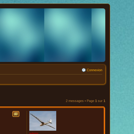
Connexion
2 messages • Page
1
sur
1
Citation
admin