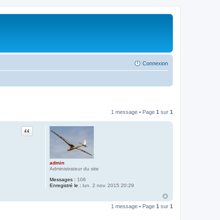
Connexion
1 message • Page
1
sur
1
Citation
admin
Administrateur du site
Messages :
106
Enregistré le :
lun. 2 nov. 2015 20:29
1 message • Page
1
sur
1