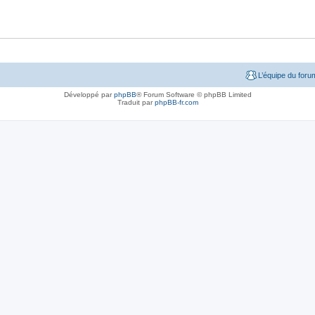
L’équipe du foru
Développé par
phpBB
® Forum Software © phpBB Limited
Traduit par
phpBB-fr.com