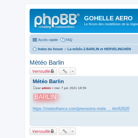
GOHELLE AERO
Le forum des modélistes de la régi
Accès rapide
FAQ
Index du forum
La météo à BARLIN et HERVELINGHEN
Météo Barlin
Verrouillé
Météo Barlin
par
admin
»
mer. 7 juil. 2021 18:59
M
e
BARLIN
s
s
a
https://meteofrance.com/previsions-mete ... rlin/62620
g
e
Verrouillé