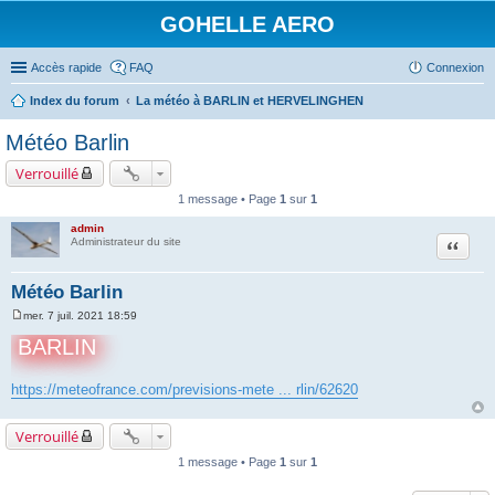
GOHELLE AERO
Accès rapide
FAQ
Connexion
Index du forum
La météo à BARLIN et HERVELINGHEN
Météo Barlin
Verrouillé
1 message • Page
1
sur
1
admin
Citation
Administrateur du site
Météo Barlin
mer. 7 juil. 2021 18:59
M
e
BARLIN
s
s
a
https://meteofrance.com/previsions-mete ... rlin/62620
g
e
Verrouillé
1 message • Page
1
sur
1