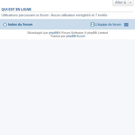
Aller à
QUI EST EN LIGNE
Utilisateurs parcourant ce forum : Aucun utilisateur enregistré et 7 invités
Index du forum
L’équipe du forum
Développé par
phpBB
® Forum Software © phpBB Limited
Traduit par
phpBB-fr.com