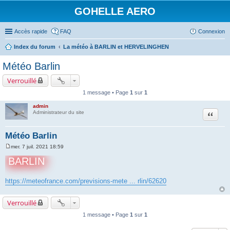
GOHELLE AERO
Accès rapide
FAQ
Connexion
Index du forum
La météo à BARLIN et HERVELINGHEN
Météo Barlin
Verrouillé
1 message • Page
1
sur
1
admin
Citation
Administrateur du site
Météo Barlin
mer. 7 juil. 2021 18:59
M
e
BARLIN
s
s
a
https://meteofrance.com/previsions-mete ... rlin/62620
g
e
Verrouillé
1 message • Page
1
sur
1