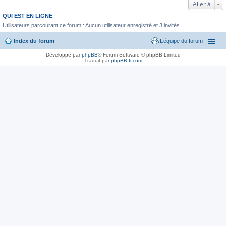
Aller à
QUI EST EN LIGNE
Utilisateurs parcourant ce forum : Aucun utilisateur enregistré et 3 invités
Index du forum
L’équipe du forum
Développé par
phpBB
® Forum Software © phpBB Limited
Traduit par
phpBB-fr.com