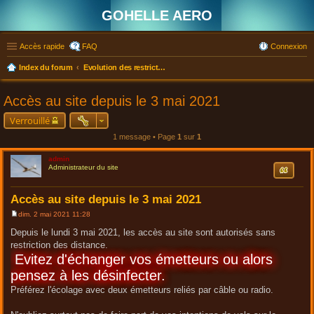
GOHELLE AERO
Accès rapide
FAQ
Connexion
Index du forum
Evolution des restrictions sanitaires COVID19 depuis le 3 mai 2021
Accès au site depuis le 3 mai 2021
Verrouillé
1 message • Page
1
sur
1
admin
Citation
Administrateur du site
Accès au site depuis le 3 mai 2021
dim. 2 mai 2021 11:28
M
e
Depuis le lundi 3 mai 2021, les accès au site sont autorisés sans
s
restriction des distance.
s
a
Evitez d'échanger vos émetteurs ou alors
g
e
pensez à les désinfecter.
Préférez l'écolage avec deux émetteurs reliés par câble ou radio.