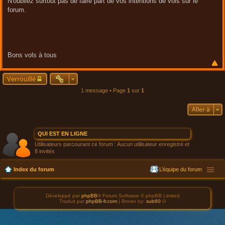
N'oubliez surtout pas de faire part de vos intentions de vols sur le
forum.
Bons vols à tous
Verrouillé
1 message • Page
1
sur
1
Aller à
QUI EST EN LIGNE
Utilisateurs parcourant ce forum : Aucun utilisateur enregistré et
8 invités
Index du forum
L’équipe du forum
Développé par
phpBB
® Forum Software © phpBB Limited
Traduit par
phpBB-fr.com
| Brown by:
sub60
©